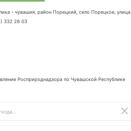
ика - чувашия, район Порецкий, село Порецкое, улица У
5) 332 28 03
авление Росприроднадзора по Чувашской Республике
хода...