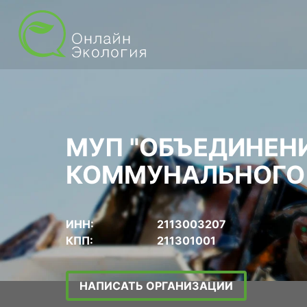
МУП "ОБЪЕДИНЕН
КОММУНАЛЬНОГО 
ИНН:
2113003207
КПП:
211301001
НАПИСАТЬ ОРГАНИЗАЦИИ