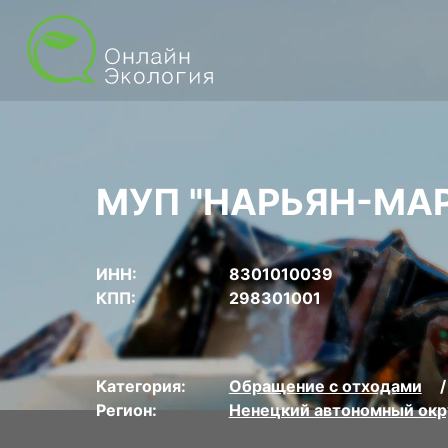
МУП "НАРЬЯН-МАР
ИНН:
8301010039
КПП:
298301001
Категория:
Обращение с отходами
Регион:
Ненецкий автономный окр