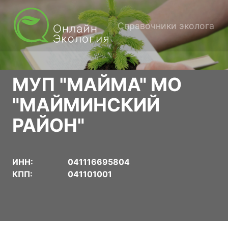
Справочники эколога
МУП "МАЙМА" МО
"МАЙМИНСКИЙ
РАЙОН"
ИНН:
041116695804
КПП:
041101001