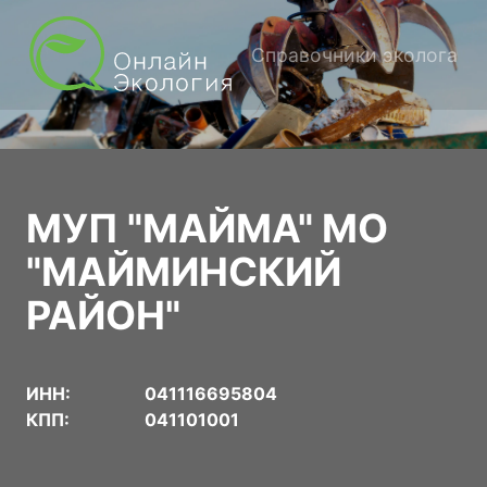
Справочники эколога
МУП "МАЙМА" МО
"МАЙМИНСКИЙ
РАЙОН"
ИНН:
041116695804
КПП:
041101001