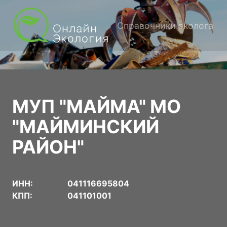
Справочники эколога
МУП "МАЙМА" МО
"МАЙМИНСКИЙ
РАЙОН"
ИНН:
041116695804
КПП:
041101001