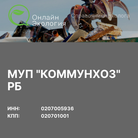
Справочники эколога
МУП "КОММУНХОЗ"
РБ
ИНН:
0207005936
КПП:
020701001