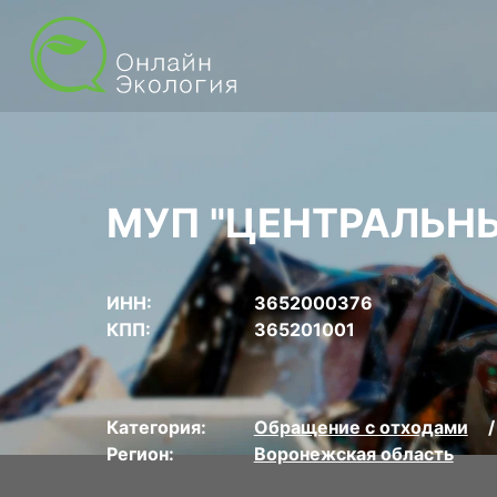
МУП "ЦЕНТРАЛЬН
ИНН:
3652000376
КПП:
365201001
Категория:
Обращение с отходами
Регион:
Воронежская область