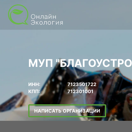
МУП "БЛАГОУСТРО
ИНН:
7123501722
КПП:
712301001
НАПИСАТЬ ОРГАНИЗАЦИИ