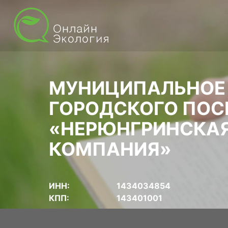
МУНИЦИПАЛЬНОЕ 
ГОРОДСКОГО ПОС
«НЕРЮНГРИНСКА
КОМПАНИЯ»
ИНН:
1434034854
КПП:
143401001