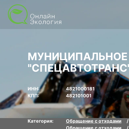
МУНИЦИПАЛЬНОЕ 
"СПЕЦАВТОТРАНС"
ИНН:
4821000181
КПП:
482101001
Категория:
Обращение с отходами
Обращение с отходами