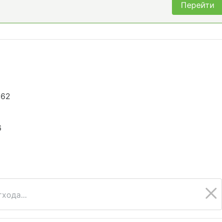
Перейти
662
6
хода...