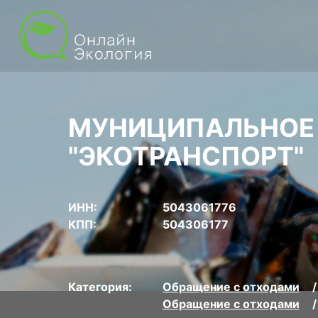
МУНИЦИПАЛЬНОЕ
"ЭКОТРАНСПОРТ"
ИНН:
5043061776
КПП:
504306177
Категория:
Обращение с отходами
Обращение с отходами