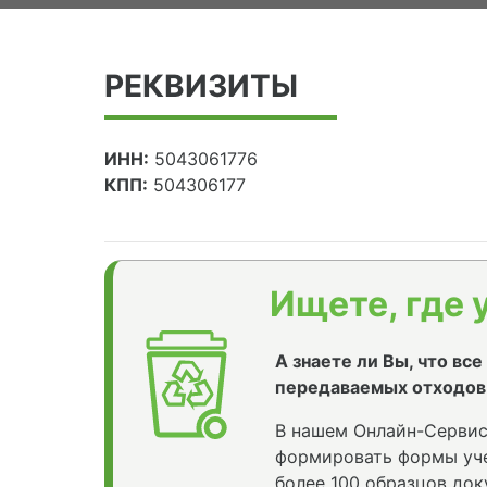
РЕКВИЗИТЫ
ИНН:
5043061776
КПП:
504306177
Ищете, где 
А знаете ли Вы, что вс
передаваемых отходов
В нашем Онлайн-Сервис
формировать формы уче
более 100 образцов док