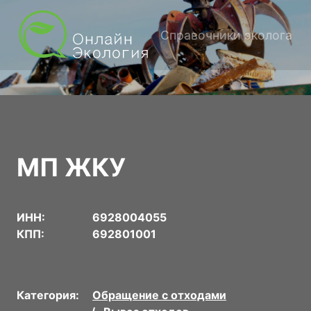
Справочники эколога
МП ЖКУ
ИНН:
6928004055
КПП:
692801001
Категория:
Обращение с отходами