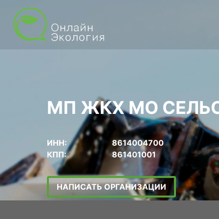
МП ЖКХ МО СЕЛЬ
ИНН:
8614004700
КПП:
861401001
НАПИСАТЬ ОРГАНИЗАЦИИ