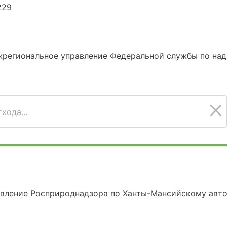
229
6
жрегиональное управление Федеральной службы по над
хода...
авление Росприроднадзора по Ханты-Мансийскому авт