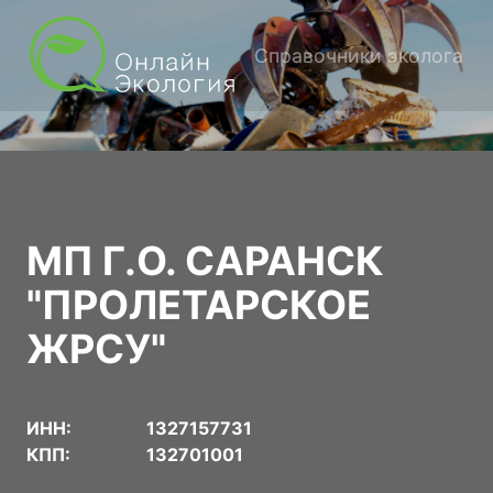
Справочники эколога
МП Г.О. САРАНСК
"ПРОЛЕТАРСКОЕ
ЖРСУ"
ИНН:
1327157731
КПП:
132701001