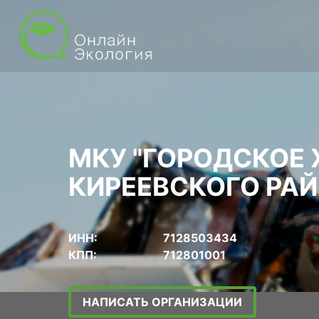
МКУ "ГОРОДСКОЕ Х
КИРЕЕВСКОГО РА
ИНН:
7128503434
КПП:
712801001
НАПИСАТЬ ОРГАНИЗАЦИИ