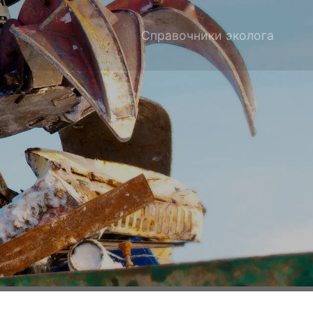
Справочники эколога