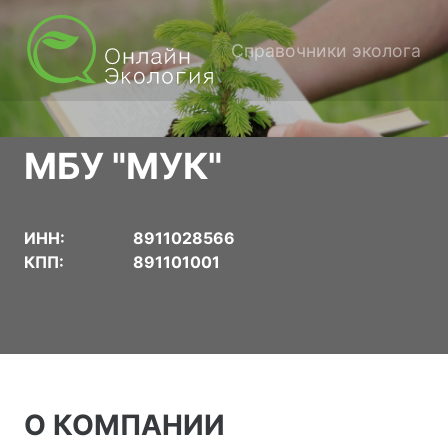
Справочники эколога
МБУ "МУК"
ИНН:
8911028566
КПП:
891101001
О КОМПАНИИ