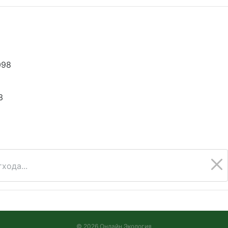
098
3
хода...
© 2026 Онлайн Экология