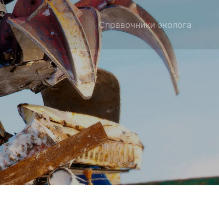
Справочники эколога