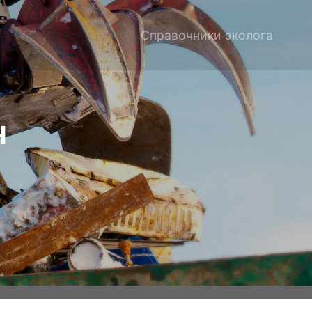
Справочники эколога
Ч