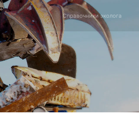
Справочники эколога