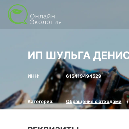
ИП ШУЛЬГА ДЕНИС
ИНН:
615419494529
Категория:
Обращение с отходами