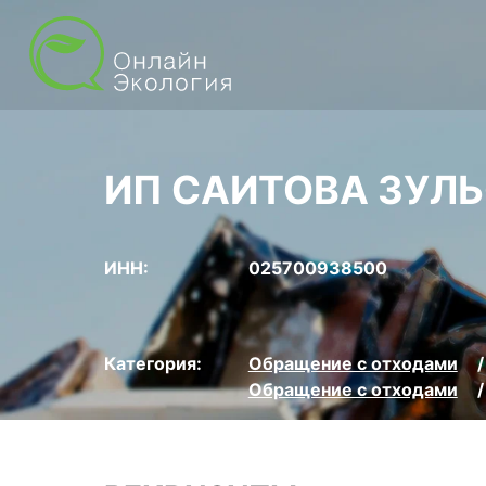
ИП САИТОВА ЗУЛ
ИНН:
025700938500
Категория:
Обращение с отходами
Обращение с отходами