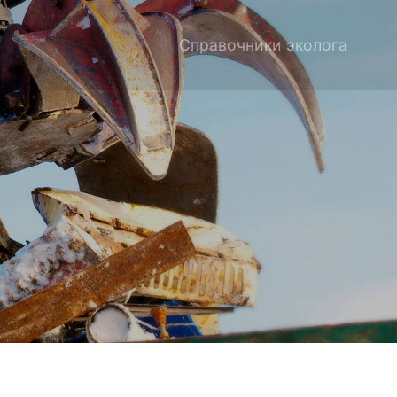
Справочники эколога