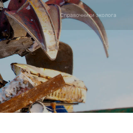
Справочники эколога