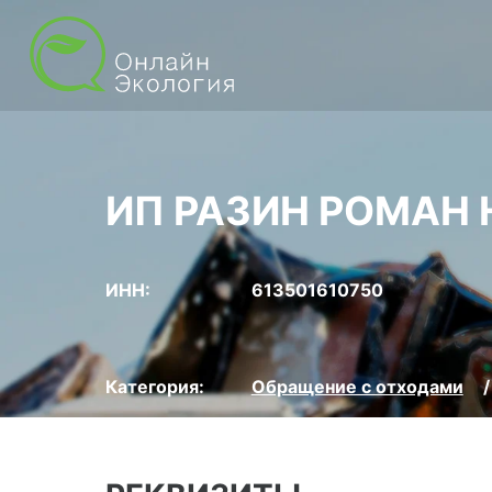
ИП РАЗИН РОМАН
ИНН:
613501610750
Категория:
Обращение с отходами