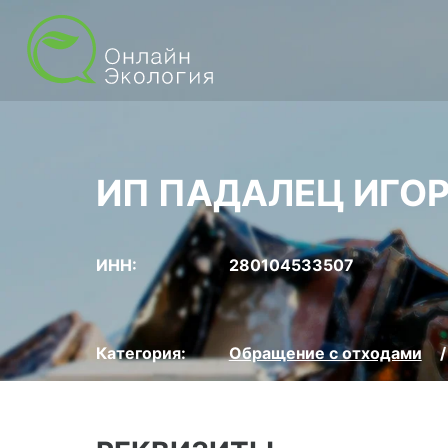
ИП ПАДАЛЕЦ ИГО
ИНН:
280104533507
Категория:
Обращение с отходами