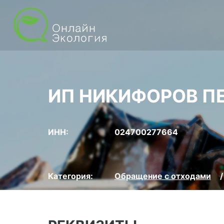
ИП НИКИФОРОВ П
ИНН:
024700277664
Категория:
Обращение с отходами