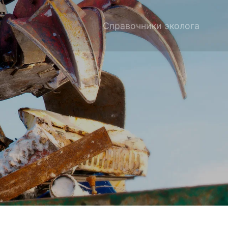
Справочники эколога