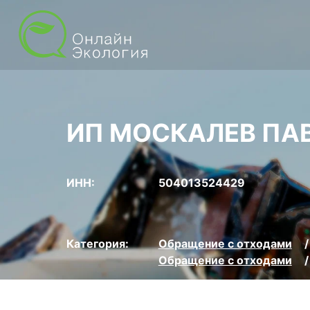
ИП МОСКАЛЕВ ПА
ИНН:
504013524429
Категория:
Обращение с отходами
Обращение с отходами