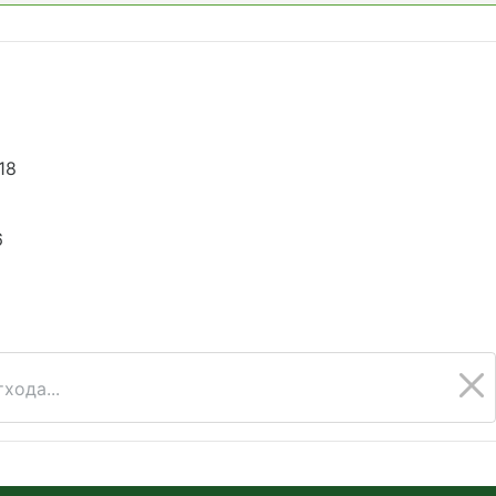
18
6
хода...