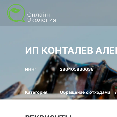
ИП КОНТАЛЕВ АЛ
ИНН:
280405830038
Категория:
Обращение с отходами