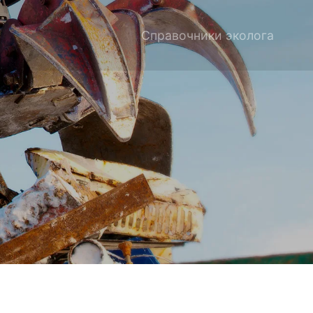
Справочники эколога