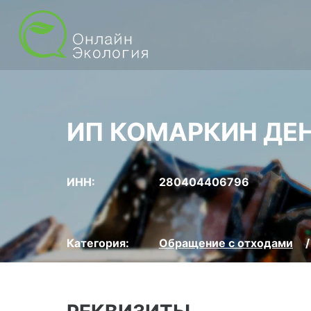
ИП КОМАРКИН ДЕ
ИНН:
280404406796
Категория:
Обращение с отходами