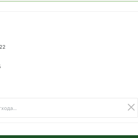
822
5
хода...