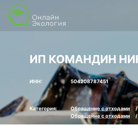
ИП КОМАНДИН НИ
ИНН:
504208787451
Категория:
Обращение с отходами
Обращение с отходами