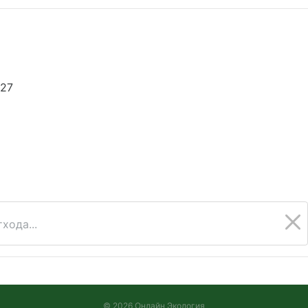
827
6
хода...
© 2026 Онлайн Экология