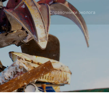
Справочники эколога