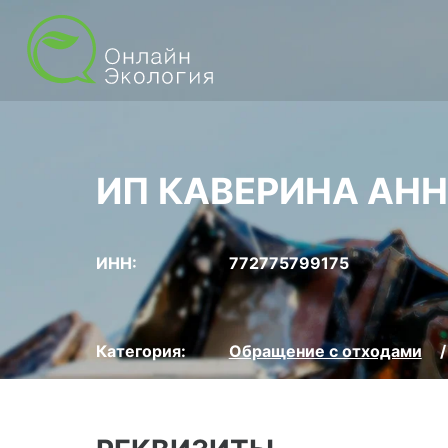
ИП КАВЕРИНА АНН
ИНН:
772775799175
Категория:
Обращение с отходами