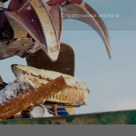
Справочники эколога