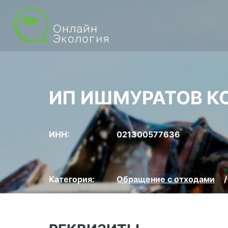
ИП ИШМУРАТОВ К
ИНН:
021300577636
Категория:
Обращение с отходами