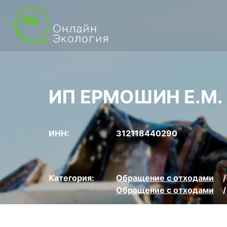
ИП ЕРМОШИН Е.М.
ИНН:
312118440290
Категория:
Обращение с отходами
Обращение с отходами