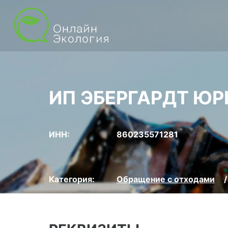
ИП ЭБЕРГАРДТ Ю
ИНН:
860235571281
Категория:
Обращение с отходами