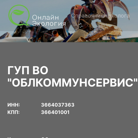
Справочники эколога
ГУП ВО
"ОБЛКОММУНСЕРВИС"
ИНН:
3664037363
КПП:
366401001