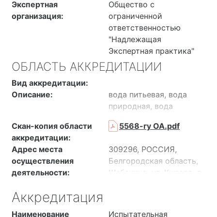
Экспертная
Общество с
организация:
ограниченной
ответственностью
"Надлежащая
Экспертная практика"
ОБЛАСТЬ АККРЕДИТАЦИИ
Вид аккредитации:
Описание:
вода питьевая, вода
природная, вода
поверхностная,
Скан-копия области
5568-гу ОА.pdf
подземная, вода
аккредитации:
сточная, вода сточная
Адрес места
309296, РОССИЯ,
очищенная, вода
осуществления
Белгородская область,
природная пресная,
деятельности:
Шебекино, ул. Кирова, д.
вода природная
77, Литер Б
(поверхностная), воздух
Аккредитация
309290, РОССИЯ,
на границе санитарно-
Белгородская обл, г
защитной зоны, воздух
Наименование
Испытательная