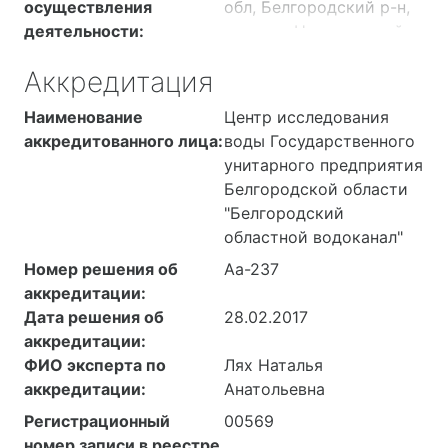
осуществления
обл, Белгородский р-н,
деятельности:
поселок Новосадовый,
с.п. Новосадовское
Аккредитация
сельское поселение, п.
Новосадовый, тер.4
Наименование
Центр исследования
водозабора, стр.1.
аккредитованного лица:
воды Государственного
унитарного предприятия
Белгородской области
"Белгородский
областной водоканал"
Номер решения об
Аа-237
аккредитации:
Дата решения об
28.02.2017
аккредитации:
ФИО эксперта по
Лях Наталья
аккредитации:
Анатольевна
Регистрационный
00569
номер записи в реестре