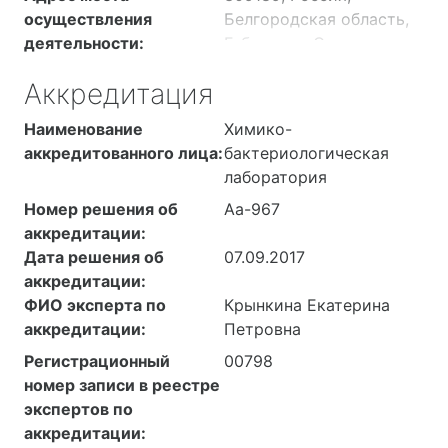
осуществления
Белгородская область,
деятельности:
Губкин, ул. Советская,
дом 32
Аккредитация
309187, РОССИЯ,
Белгородская обл,
Наименование
Химико-
Губкин г, территория
аккредитованного лица:
бактериологическая
городских очистных
лаборатория
сооружений
Номер решения об
Аа-967
аккредитации:
Дата решения об
07.09.2017
аккредитации:
ФИО эксперта по
Крынкина Екатерина
аккредитации:
Петровна
Регистрационный
00798
номер записи в реестре
экспертов по
аккредитации: