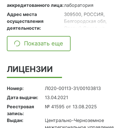
Шебекино, ул
рабочей зоны.
аккредитованного лица:
лаборатория
А.Матросова, д. 14,
Адрес места
309500, РОССИЯ,
Литер Б
осуществления
Белгородская обл,
деятельности:
Старый Оскол, ул.
Лесная Поляна
309500, РОССИЯ,
Показать еще
Белгородская обл,
Старооскольский р-н,
Песчанский с/округ
ЛИЦЕНЗИИ
Номер:
Л020-00113-31/00103813
Дата выдачи:
13.04.2021
Реестровая
№ 41595 от 13.08.2025
запись:
Выдан:
Центрально-Черноземное
межрегиональное управление