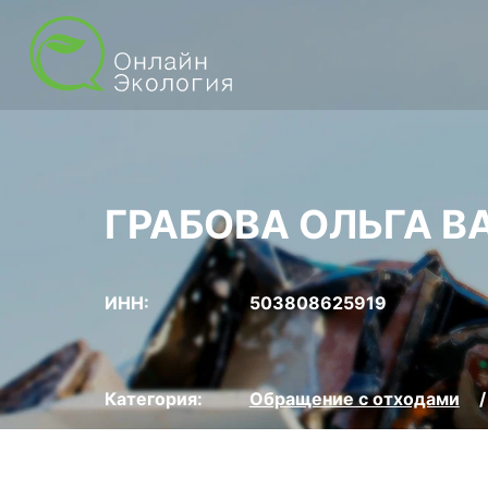
ГРАБОВА ОЛЬГА В
ИНН:
503808625919
Категория:
Обращение с отходами