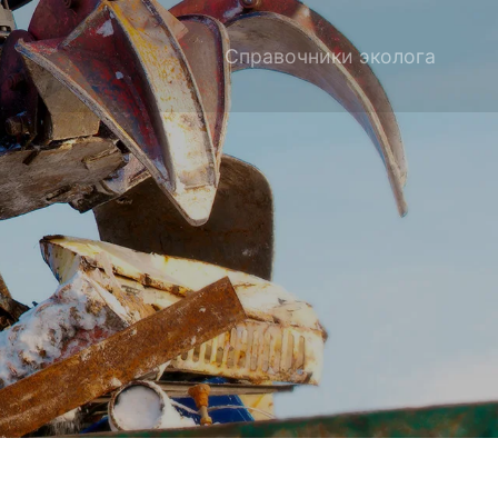
Справочники эколога