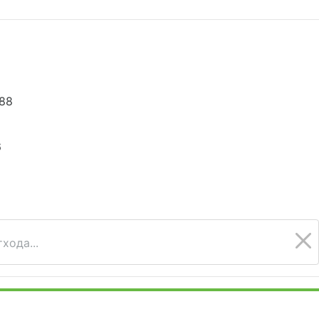
888
6
хода...