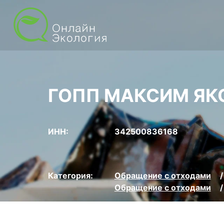
ГОПП МАКСИМ ЯК
ИНН:
342500836168
Категория:
Обращение с отходами
Обращение с отходами