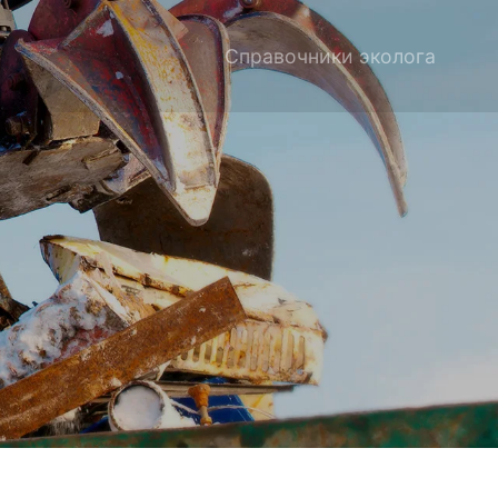
Справочники эколога