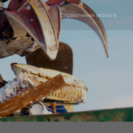
Справочники эколога