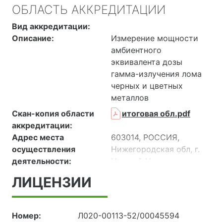
ОБЛАСТЬ АККРЕДИТАЦИИ
Вид аккредитации:
Описание:
Измерение мощности
амбиентного
эквивалента дозы
гамма-излучения лома
черных и цветных
металлов
Скан-копия области
итоговая обл.pdf
аккредитации:
Адрес места
603014, РОССИЯ,
осуществления
Нижегородская обл, г.
деятельности:
Нижний Новгород, ул.
Коминтерна, д. 45 А
ЛИЦЕНЗИИ
600000, РОССИЯ,
Владимирская обл,
Владимир г, ул.
Номер:
Л020-00113-52/00045594
Гагарина, д.13, пом. 204