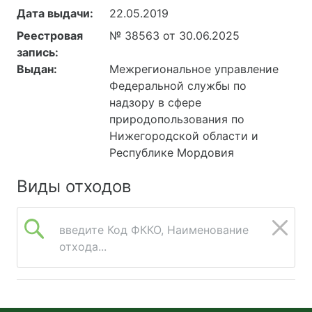
Дата выдачи:
22.05.2019
443022, РОССИЯ, обл
Самарская, г Самара,
Реестровая
№ 38563 от 30.06.2025
пр-кт Кирова, дом 6,
запись:
офис 35
Выдан:
Межрегиональное управление
426006, РОССИЯ, Респ
Федеральной службы по
Удмуртская, г Ижевск,
надзору в сфере
ул. Восьмая, д.15 офис
природопользования по
35
Нижегородской области и
440032, РОССИЯ, обл
Республике Мордовия
Пензенская, г Пенза, ул
Дорожная, здание 12,
Виды отходов
помещение 26
введите Код ФККО, Наименование
отхода...