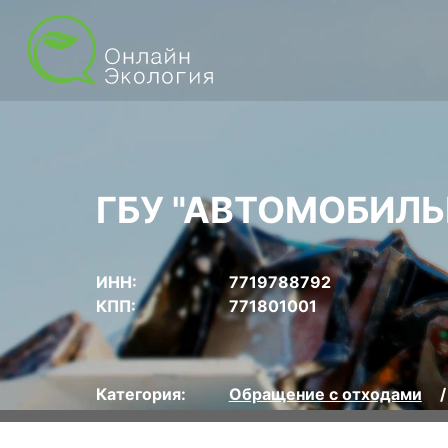
ГБУ "АВТОМОБИЛЬ
ИНН:
7719788792
КПП:
771801001
Категория:
Обращение с отходами