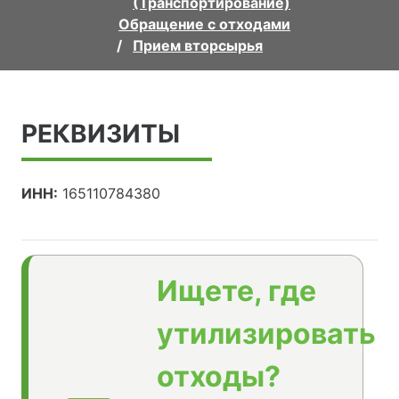
(Транспортирование)
Обращение с отходами
Прием вторсырья
РЕКВИЗИТЫ
ИНН:
165110784380
Ищете, где
утилизировать
отходы?