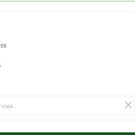
705
5
хода...