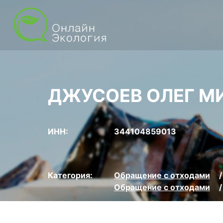
ДЖУСОЕВ ОЛЕГ М
ИНН:
344104859013
Категория:
Обращение с отходами
Обращение с отходами