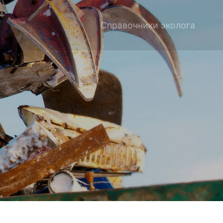
Справочники эколога