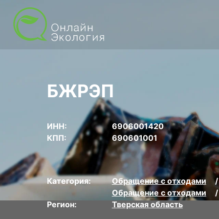
БЖРЭП
ИНН:
6906001420
КПП:
690601001
Категория:
Обращение с отходами
Обращение с отходами
Регион:
Тверская область