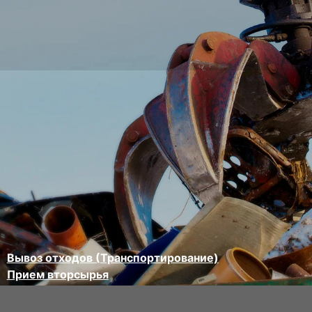
Вывоз отходов (Транспортирование)
Прием вторсырья