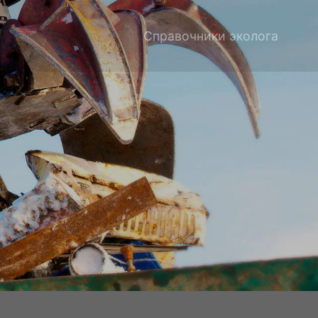
Справочники эколога