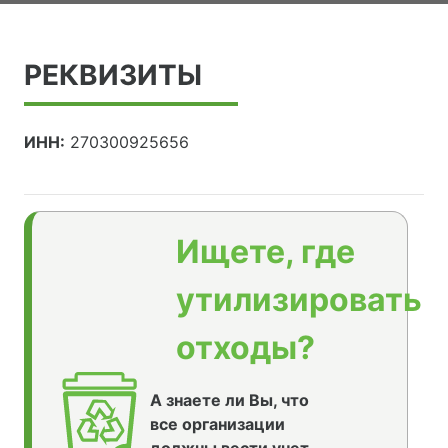
РЕКВИЗИТЫ
ИНН:
270300925656
Ищете, где
утилизировать
отходы?
А знаете ли Вы, что
все организации
должны вести учет