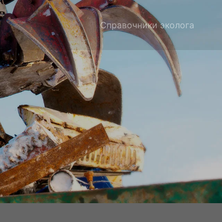
Справочники эколога