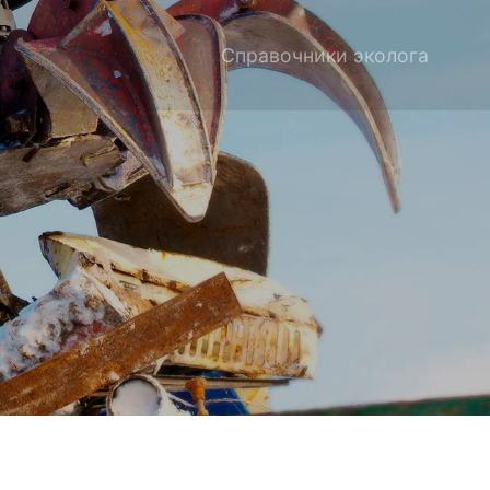
Справочники эколога