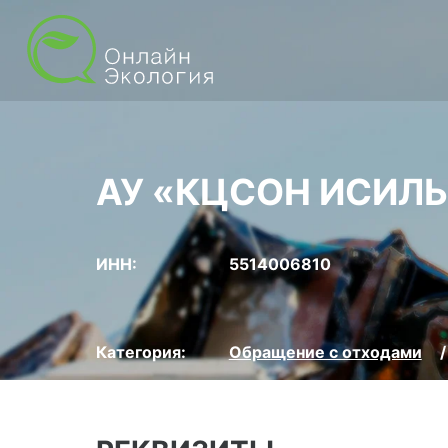
АУ «КЦСОН ИСИЛ
ИНН:
5514006810
Категория:
Обращение с отходами