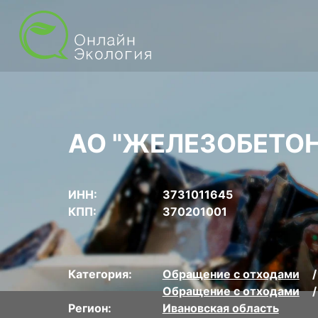
АО "ЖЕЛЕЗОБЕТОН
ИНН:
3731011645
КПП:
370201001
Категория:
Обращение с отходами
Обращение с отходами
Регион:
Ивановская область