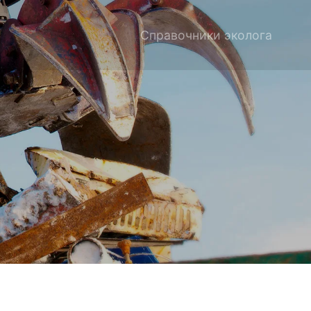
Справочники эколога